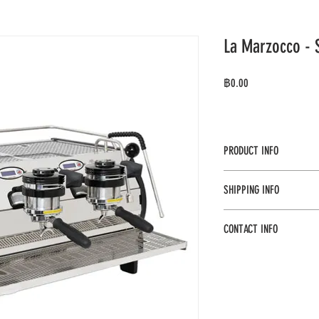
La Marzocco - S
ราคา
฿0.00
PRODUCT INFO
La Marzocco - St
SHIPPING INFO
รุ่น 2 หัวชง
-
ส่งฟรีทั่วประเทศ พ
CONTACT INFO
คุณสมบัติ
ระบบแยกหม้
สนใจติดต่อ
แต่ละหัวชง
โทร 062-969-5456
ให้อุณหภูมิน
Line : @flitcafe
หน้าจอดิจิต
สามารถตั้งอ