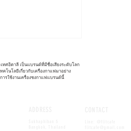
มีระบบ Pre H
บอยเลอร์ช
ระบบ PID 
ในการสกัดก
ถาดระบายน้
มีช่องเสีย
Pressure Pr
โปรแกรมได
มีหน้าจอดิจ
อิตาลี เป็นแบรนด์ที่มีชื่อเสียงระดับโลก 
ดันและเวล
ทคโนโลยีเกี่ยวกับเครื่องกาแฟมาอย่าง
ควบคุมแรง
การใช้งานเครื่องชงกาแฟแบรนด์นี้
ของวาล์วภา
infusion
ระบบ Padd
แบบ Manual
ADDRESS
CONTACT
Auto back-f
อัตโนมัติ
Sukhaphiban 5
Line: @flitcafe
-
Bangkok, Thailand
flitcafe@gmail.com