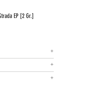
trada EP [2 Gr.]
rada EP
ร้อมสอนวิธีการใช้งาน
อต้ม สามารถตั้งอุณหภูมิได้
้ำที่ใช้ชงกาแฟที่นิ่งมาก
อล สามารถตั้งค่าต่าง ๆ ได้ง่าย
ุณหภูมิน้ำร้อนได้ (ก๊อกน้ำ)