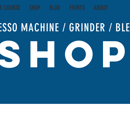
E COURSE
SHOP
BLOG
EVENTS
ABOUT
ESSO MACHINE / GRINDER / BL
SHO